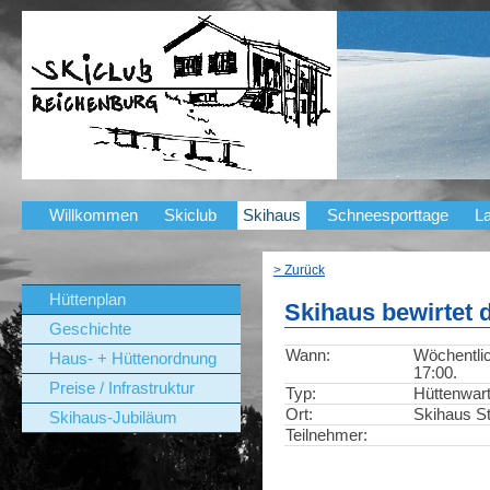
Willkommen
Skiclub
Skihaus
Schneesporttage
La
> Zurück
Hüttenplan
Skihaus bewirtet 
Geschichte
Wann:
Wöchentlic
Haus- + Hüttenordnung
17:00.
Preise / Infrastruktur
Typ:
Hüttenwar
Ort:
Skihaus St
Skihaus-Jubiläum
Teilnehmer: