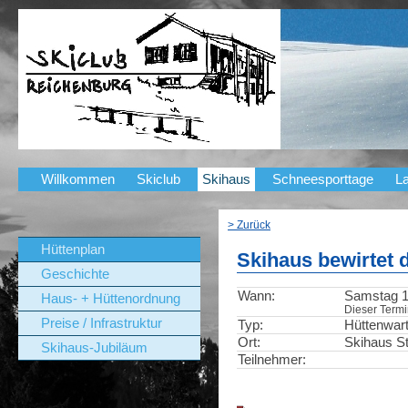
Willkommen
Skiclub
Skihaus
Schneesporttage
La
> Zurück
Hüttenplan
Skihaus bewirtet 
Geschichte
Wann:
Samstag 10
Haus- + Hüttenordnung
Dieser Termin
Preise / Infrastruktur
Typ:
Hüttenwar
Ort:
Skihaus St
Skihaus-Jubiläum
Teilnehmer: