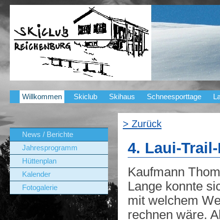
Willkommen
Skiclub
Skihaus
Schneesporttage
La
> Zurück
News / Berichte
4. Laui-Trai
Jahresprogramm
Hüttenplan
Kaufmann Thom
Kalender
Lange konnte si
Fotogalerie
mit welchem Wet
rechnen wäre. A