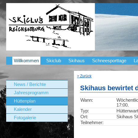
Willkommen
Skiclub
Skihaus
Schneesporttage
La
> Zurück
News / Berichte
Skihaus bewirtet 
Jahresprogramm
Wann:
Wöchentlic
Hüttenplan
17:00.
Kalender
Typ:
Hüttenwar
Ort:
Skihaus St
Fotogalerie
Teilnehmer: