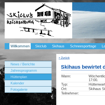
Willkommen
Skiclub
Skihaus
Schneesporttage
La
> Zurück
News / Berichte
Skihaus bewirtet 
Jahresprogramm
Wann:
Wöchentlic
Hüttenplan
17:00.
Kalender
Typ:
Hüttenwar
Ort:
Skihaus St
Fotogalerie
Teilnehmer: