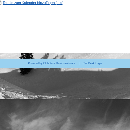
Termin zum Kalender hinzufügen (.ics)
Powered by ClubDesk Vereinssoftware
|
ClubDesk Login