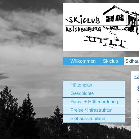
Willkommen
Skiclub
Skiha
> 
Hüttenplan
Geschichte
Haus- + Hüttenordnung
Preise / Infrastruktur
Skihaus-Jubiläum