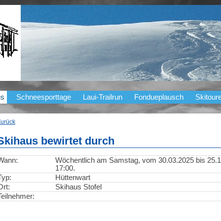
us
Schneesporttage
Laui-Trailrun
Fondueplausch
Skitour
Zurück
Skihaus bewirtet durch
Wann:
Wöchentlich am Samstag, vom 30.03.2025 bis 25.10
17:00.
Typ:
Hüttenwart
Ort:
Skihaus Stofel
Teilnehmer: