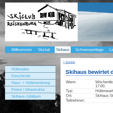
Willkommen
Skiclub
Skihaus
Schneesporttage
La
> Zurück
Hüttenplan
Skihaus bewirtet 
Geschichte
Wann:
Wöchentlic
Haus- + Hüttenordnung
17:00.
Preise / Infrastruktur
Typ:
Hüttenwar
Ort:
Skihaus St
Skihaus-Jubiläum
Teilnehmer: