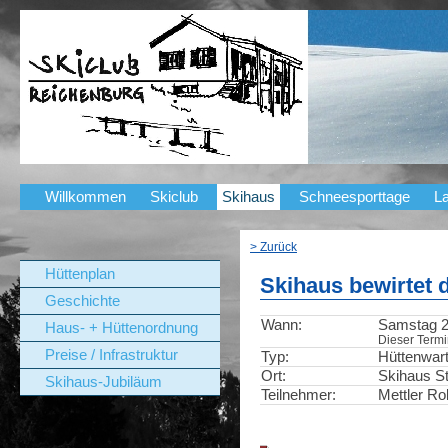
Willkommen
Skiclub
Skihaus
Schneesporttage
La
> Zurück
Hüttenplan
Skihaus bewirtet 
Geschichte
Wann:
Samstag 20
Haus- + Hüttenordnung
Dieser Termin
Preise / Infrastruktur
Typ:
Hüttenwar
Ort:
Skihaus St
Skihaus-Jubiläum
Teilnehmer:
Mettler Ro