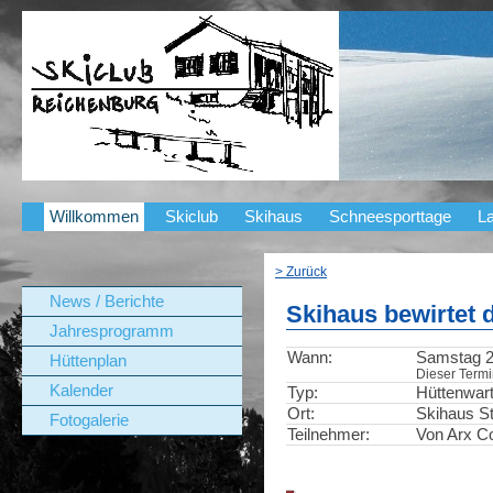
Willkommen
Skiclub
Skihaus
Schneesporttage
La
> Zurück
News / Berichte
Skihaus bewirtet 
Jahresprogramm
Wann:
Samstag 28
Hüttenplan
Dieser Termin
Kalender
Typ:
Hüttenwar
Ort:
Skihaus St
Fotogalerie
Teilnehmer:
Von Arx Co