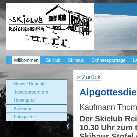
Willkommen
Skiclub
Skihaus
Schneesporttage
La
> Zurück
News / Berichte
Alpgottesdien
Jahresprogramm
Hüttenplan
Kaufmann Thom
Kalender
Der Skiclub Re
Fotogalerie
10.30 Uhr zum t
Skihaus Stofel 